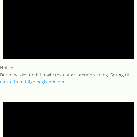
Notice
Der blev ikke fundet nogle resultater i denne visning. Spring til
næste fremtidige begivenheder
.