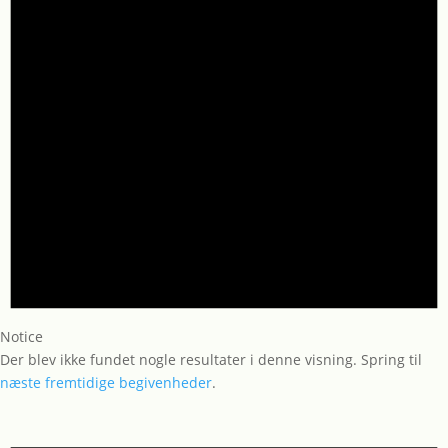
Notice
Der blev ikke fundet nogle resultater i denne visning. Spring til
næste fremtidige begivenheder
.